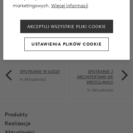
marketingowych.
Więcej informacji
AKCEPTUJ WSZYSTKIE PLIKI COOKIE
USTAWIENIA PLIKÓW COOKIE
SPOTKANIE W ŁODZI
SPOTKANIE Z
ARCHITEKTAMI WE
In Aktualności
WROCŁAWIU!
In Aktualności
Produkty
Realizacje
Aktualności