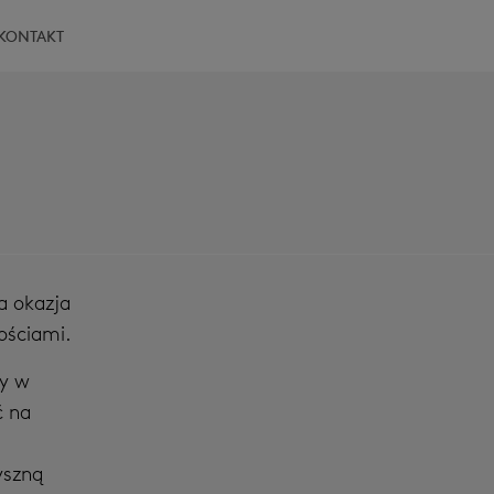
KONTAKT
a okazja
ościami.
ty w
ć na
yszną