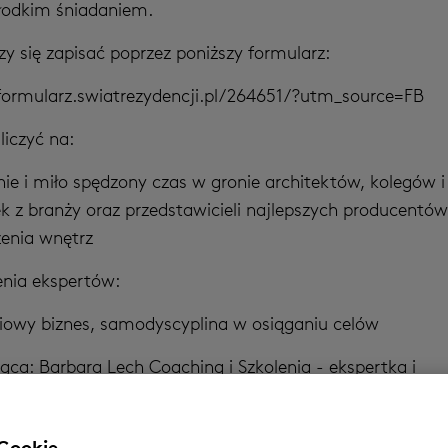
łodkim śniadaniem.
y się zapisać poprzez poniższy formularz:
formularz.swiatrezydencji.pl/264651/?utm_source=FB
liczyć na:
ie i miło spędzony czas w gronie architektów, kolegów i
k z branży oraz przedstawicieli najlepszych producentów
enia wnętrz
nia ekspertów:
iowy biznes, samodyscyplina w osiąganiu celów
ca: Barbara Lech Coaching i Szkolenia - ekspertka i
owany trener narzędzi MindSonarR, PersologR i Reiss Profi
wany coach z ponad 10 000 godzinami doświadczenia 
 Cookie