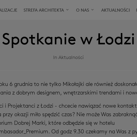
ALIZACJE
STREFA ARCHITEKTA
O NAS
AKTUALNOŚCI
Spotkanie w Łodzi
In Aktualności
ku 6 grudnia to nie tylko Mikołajki ale również doskonał
ania z dobrym designem, wnętrzarskimi trendami i now
ci i Projektanci z Łodzi - chcecie nawiązać nowe kontak
a przy okazji miło spędzić czas? Nie może Was zabrakną
rium Dobrej Marki, które odbędzie się w hotelu
mbasador_Premium. Od godz 9.30 czekamy na Was z p