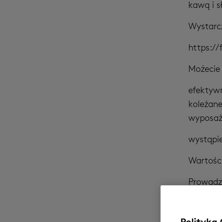
kawą i s
Wystarcz
https://
Możecie 
efektywn
koleżane
wyposaż
wystąpie
Wartośc
Prowadzą
certyfik
Dyplomo
Polityka