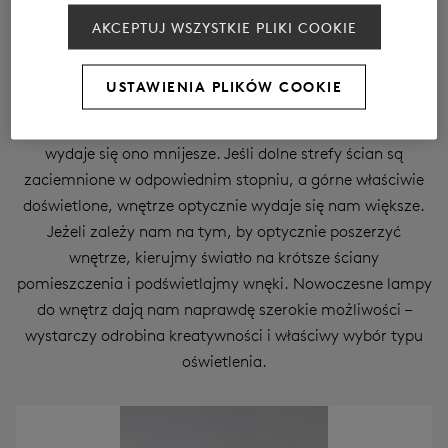
kilkoma prostymi zasadami przy wyborze oświetlenia.
AKCEPTUJ WSZYSTKIE PLIKI COOKIE
Możemy zdecydować się na elementy oświetlenia, które
będą skierowane na sufit – to w subiektywnym odczuciu
USTAWIENIA PLIKÓW COOKIE
powiększa wnętrze, ponieważ światło, które pada tylko na
podłogę, obniża optycznie pomieszczenie, przez co
wydaje się ono mnijesze. Jeśli dolne strefy ścian są
zaciemnione w odpowiednim stopniu, a górne właściwie
doświetlone, wnętrze optycznie wydaje się nam większe.
Jeżeli zależy nam na tym, by optycznie poszerzyć
wnętrze, kierujmy światło na krótsze ściany
pomieszczenia i podświetlajmy wnęki. Nowoczesne lampy
do wnętrz dają nam naprawdę szerokie możliwości –
wystarczy odrobina kreatywności i właściwy wybór typu
oświetlenia.