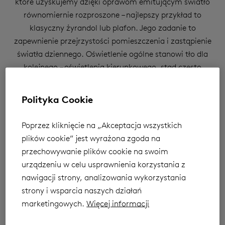
które uzyskujemy dzięki oprawom emitującym światło
równomiernie rozproszone – najlepszy przykład to
klasyczny żyrandol lub plafon. Jego zadanie to
zapewnienie przejrzystości pomieszczenia i zastąpienie
światła dziennego. Oświetlenie ogólne stanowi tło dla
kolejnego – oświetlenia kierunkowego, stąd często
nazywane jest oświetleniem bazowym, czy podkładowym.
Oświetlenie kierunkowe, jak wskazuje nazwa, ma za
Polityka Cookie
zadanie doświetlić wybrane miejsce wnętrza – może to
być na przykład oprawa zawieszona bezpośrednio nad
Poprzez kliknięcie na „Akceptacja wszystkich
stołem w jadalni, czy lampa oświetlająca biurko, przy
plików cookie” jest wyrażona zgoda na
którym pracujemy. Kolejnym rodzajem oświetlenia wnętrz
przechowywanie plików cookie na swoim
jest oświetlenie dekoracyjne, którego zadaniem jest
urządzeniu w celu usprawnienia korzystania z
zbudowanie odpowiedniego klimatu pomieszczenia –
nawigacji strony, analizowania wykorzystania
mówi nam przedstawiciel firmy Aurora – Technika
strony i wsparcia naszych działań
Świetlna z Serocka. Jak oświetlenie optycznie powiększa
marketingowych.
Więcej informacji
pomieszczenia? Jeżeli zależy nam na tym, by optycznie
powiększyć poszczególne wnętrza, musimy kierować się