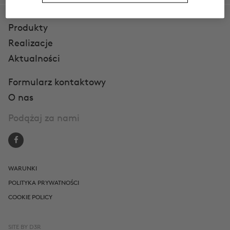
Produkty
Realizacje
Aktualności
Formularz kontaktowy
O nas
Podążaj za nami
WARUNKI
POLITYKA PRYWATNOŚCI
COOKIE POLICY
SITE BY
D3R