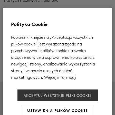
naszych możliwości i planów.
Niech nie opuszcza nas jasne przekonanie o słusznym
kierunku marszu.
Polityka Cookie
A nasza ścieżka niech prowadzi nas przez równiny
słoneczne i miłe sercu.
Poprzez kliknięcie na „Akceptacja wszystkich
plików cookie” jest wyrażona zgoda na
Zdrowych i pełnych miłości Świąt Wielkiej Nocy!
przechowywanie plików cookie na swoim
życzy cały zespół Aurory
urządzeniu w celu usprawnienia korzystania z
nawigacji strony, analizowania wykorzystania
strony i wsparcia naszych działań
marketingowych.
Więcej informacji
SPOTKANIA W
LABORATORIUM
AKCEPTUJ WSZYSTKIE PLIKI COOKIE
SZERSZYM I BARDZIEJ
DOBREJ MARKI W
KAMERALNYM GRONIE
BYDGOSZCZY
In Aktualności
In Aktualności
USTAWIENIA PLIKÓW COOKIE